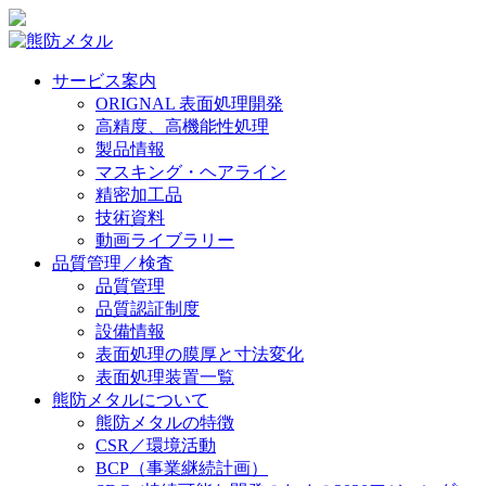
サービス案内
ORIGNAL 表面処理開発
高精度、高機能性処理
製品情報
マスキング・ヘアライン
精密加工品
技術資料
動画ライブラリー
品質管理／検査
品質管理
品質認証制度
設備情報
表面処理の膜厚と寸法変化
表面処理装置一覧
熊防メタルについて
熊防メタルの特徴
CSR／環境活動
BCP（事業継続計画）