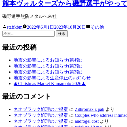
者:
ゴ
熊本ヴォルターズから磯野選手がやっ
リ
ー:
磯野選手熊防メタルへ来社！
投
カ
staffkbm
2022年6月1日
2023年10月20日
その他
稿
テ
検
者:
ゴ
索:
リ
最近の投稿
ー:
地震の影響によるお知らせ(第4報)
地震の影響によるお知らせ(第3報)
地震の影響によるお知らせ(第2報)
地震の影響による生産停止のお知らせ
🎄Christmas Market Kumamoto 2026🎄
最近のコメント
ネオブラック処理のご提案
に
Zithromax z pak
より
ネオブラック処理のご提案
に
Couples who address intimacy a
ネオブラック処理のご提案
に
androgel cost
より