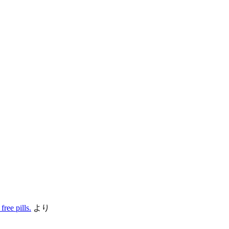
ree pills.
より