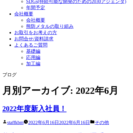
SDGs
(持続可能な開発のための2030アジェンダ)
年間予定
会社概要
会社概要
熊防メタルの取り組み
お取引をお考えの方
お問合せ/資料請求
よくあるご質問
基礎編
応用編
加工編
ブログ
月別アーカイブ:
2022年6月
2022年度新入社員！
投
カ
staffkbm
2022年6月16日
2022年6月16日
その他
稿
テ