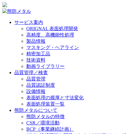
サービス案内
ORIGNAL 表面処理開発
高精度、高機能性処理
製品情報
マスキング・ヘアライン
精密加工品
技術資料
動画ライブラリー
品質管理／検査
品質管理
品質認証制度
設備情報
表面処理の膜厚と寸法変化
表面処理装置一覧
熊防メタルについて
熊防メタルの特徴
CSR／環境活動
BCP（事業継続計画）