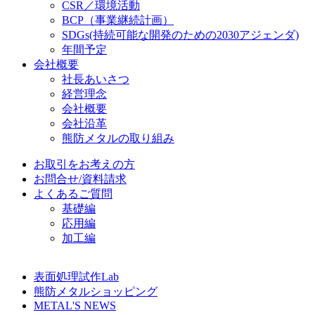
CSR／環境活動
BCP（事業継続計画）
SDGs
(持続可能な開発のための2030アジェンダ)
年間予定
会社概要
社長あいさつ
経営理念
会社概要
会社沿革
熊防メタルの取り組み
お取引をお考えの方
お問合せ/資料請求
よくあるご質問
基礎編
応用編
加工編
表面処理試作Lab
熊防メタルショッピング
METAL'S NEWS