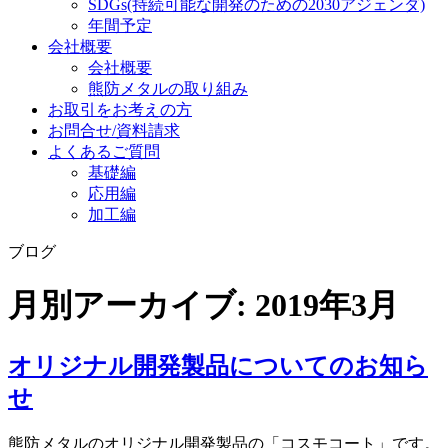
SDGs
(持続可能な開発のための2030アジェンダ)
年間予定
会社概要
会社概要
熊防メタルの取り組み
お取引をお考えの方
お問合せ/資料請求
よくあるご質問
基礎編
応用編
加工編
ブログ
月別アーカイブ:
2019年3月
オリジナル開発製品についてのお知ら
せ
熊防メタルのオリジナル開発製品の「コスモコート」です。