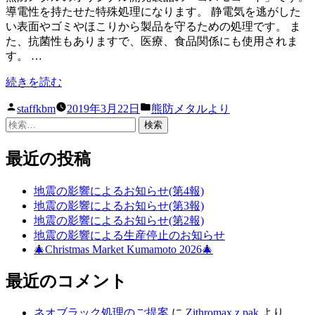
導電性を持たせた特殊処理になります。 静電気を逃がした
い表面やゴミやほこりから製品を守るための処理です。 ま
た、抗菌性もありますで、医療、食品関係にも使用されま
す。 …
“オ
続きを読む
リ
投
カ
staffkbm
2019年3月22日
熊防メタルより
ジ
稿
テ
検
ナ
者:
ゴ
索:
ル
リ
開
最近の投稿
ー:
発
製
地震の影響によるお知らせ(第4報)
品
地震の影響によるお知らせ(第3報)
に
地震の影響によるお知らせ(第2報)
つ
地震の影響による生産停止のお知らせ
い
🎄Christmas Market Kumamoto 2026🎄
て
の
最近のコメント
お
知
ネオブラック処理のご提案
に
Zithromax z pak
より