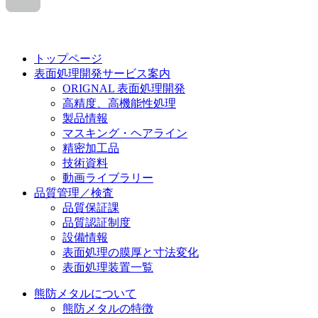
トップページ
表面処理開発サービス案内
ORIGNAL 表面処理開発
高精度、高機能性処理
製品情報
マスキング・ヘアライン
精密加工品
技術資料
動画ライブラリー
品質管理／検査
品質保証課
品質認証制度
設備情報
表面処理の膜厚と寸法変化
表面処理装置一覧
熊防メタルについて
熊防メタルの特徴