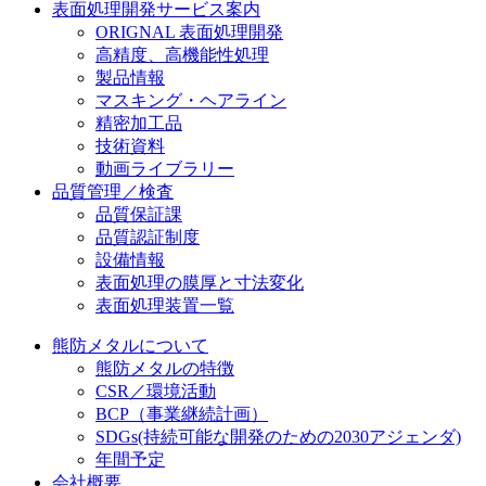
表面処理開発サービス案内
ORIGNAL 表面処理開発
高精度、高機能性処理
製品情報
マスキング・ヘアライン
精密加工品
技術資料
動画ライブラリー
品質管理／検査
品質保証課
品質認証制度
設備情報
表面処理の膜厚と寸法変化
表面処理装置一覧
熊防メタルについて
熊防メタルの特徴
CSR／環境活動
BCP（事業継続計画）
SDGs
(持続可能な開発のための2030アジェンダ)
年間予定
会社概要