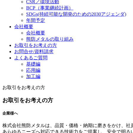
CSR／環境活動
BCP（事業継続計画）
SDGs
(持続可能な開発のための2030アジェンダ)
年間予定
会社概要
会社概要
熊防メタルの取り組み
お取引をお考えの方
お問合せ/資料請求
よくあるご質問
基礎編
応用編
加工編
お取引をお考えの方
お取引をお考えの方
企業様へ
株式会社熊防メタルは、品質・価格・納期に磨きをかけ、社
あらゆるニーズへ対応できる技術力をご提案し、安全で明る