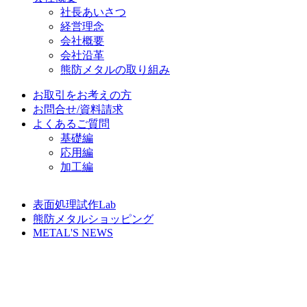
社長あいさつ
経営理念
会社概要
会社沿革
熊防メタルの取り組み
お取引をお考えの方
お問合せ/資料請求
よくあるご質問
基礎編
応用編
加工編
表面処理試作Lab
熊防メタルショッピング
METAL'S NEWS