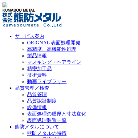
サービス案内
ORIGNAL 表面処理開発
高精度、高機能性処理
製品情報
マスキング・ヘアライン
精密加工品
技術資料
動画ライブラリー
品質管理／検査
品質管理
品質認証制度
設備情報
表面処理の膜厚と寸法変化
表面処理装置一覧
熊防メタルについて
熊防メタルの特徴