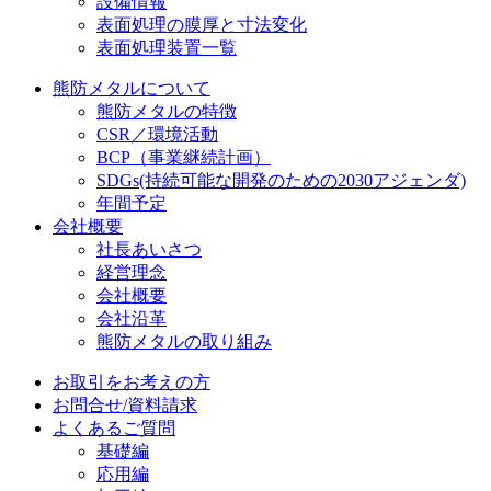
設備情報
表面処理の膜厚と寸法変化
表面処理装置一覧
熊防メタルについて
熊防メタルの特徴
CSR／環境活動
BCP（事業継続計画）
SDGs
(持続可能な開発のための2030アジェンダ)
年間予定
会社概要
社長あいさつ
経営理念
会社概要
会社沿革
熊防メタルの取り組み
お取引をお考えの方
お問合せ/資料請求
よくあるご質問
基礎編
応用編