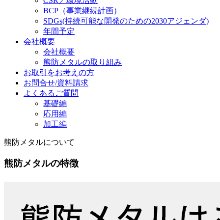
CSR／環境活動
BCP（事業継続計画）
SDGs
(持続可能な開発のための2030アジェンダ)
年間予定
会社概要
会社概要
熊防メタルの取り組み
お取引をお考えの方
お問合せ/資料請求
よくあるご質問
基礎編
応用編
加工編
熊防メタルについて
熊防メタルの特徴