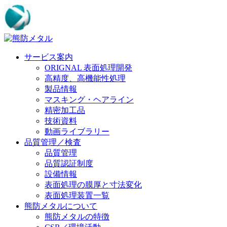
サービス案内
ORIGNAL 表面処理開発
高精度、高機能性処理
製品情報
マスキング・ヘアライン
精密加工品
技術資料
動画ライブラリー
品質管理／検査
品質管理
品質認証制度
設備情報
表面処理の膜厚と寸法変化
表面処理装置一覧
熊防メタルについて
熊防メタルの特徴