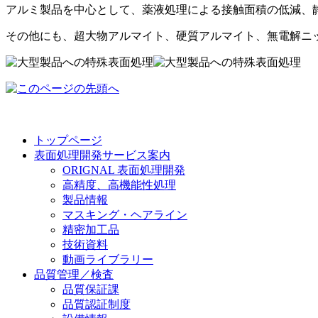
アルミ製品を中心として、薬液処理による接触面積の低減、
その他にも、超大物アルマイト、硬質アルマイト、無電解ニ
トップページ
表面処理開発サービス案内
ORIGNAL 表面処理開発
高精度、高機能性処理
製品情報
マスキング・ヘアライン
精密加工品
技術資料
動画ライブラリー
品質管理／検査
品質保証課
品質認証制度