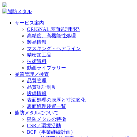
サービス案内
ORIGNAL 表面処理開発
高精度、高機能性処理
製品情報
マスキング・ヘアライン
精密加工品
技術資料
動画ライブラリー
品質管理／検査
品質管理
品質認証制度
設備情報
表面処理の膜厚と寸法変化
表面処理装置一覧
熊防メタルについて
熊防メタルの特徴
CSR／環境活動
BCP（事業継続計画）