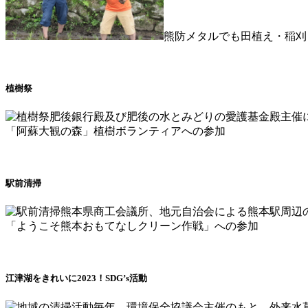
熊防メタルでも田植え・稲刈
植樹祭
肥後銀行殿及び肥後の水とみどりの愛護基金殿主催
「阿蘇大観の森」植樹ボランティアへの参加
駅前清掃
熊本県商工会議所、地元自治会による熊本駅周辺
「ようこそ熊本おもてなしクリーン作戦」への参加
江津湖をきれいに2023！SDG’s活動
毎年、環境保全協議会主催のもと、外来水