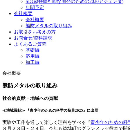
SDGs
(持続可能な開発のための2030アジェンダ)
年間予定
会社概要
会社概要
熊防メタルの取り組み
お取引をお考えの方
お問合せ/資料請求
よくあるご質問
基礎編
応用編
加工編
会社概要
熊防メタルの取り組み
社会的貢献・地域への貢献
≪地域貢献≫ 『青少年のための科学の祭典2025』に出展
実験や工作を通して楽しく理科を学べる『
青少年のための科
８月２３日～２４日、今年も益城町のグランメッセ熊本で開