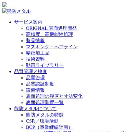
サービス案内
ORIGNAL 表面処理開発
高精度、高機能性処理
製品情報
マスキング・ヘアライン
精密加工品
技術資料
動画ライブラリー
品質管理／検査
品質管理
品質認証制度
設備情報
表面処理の膜厚と寸法変化
表面処理装置一覧
熊防メタルについて
熊防メタルの特徴
CSR／環境活動
BCP（事業継続計画）