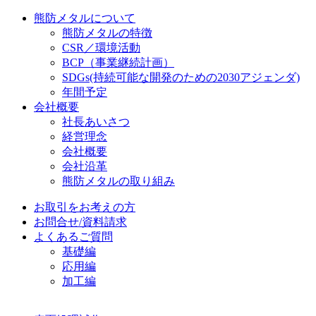
熊防メタルについて
熊防メタルの特徴
CSR／環境活動
BCP（事業継続計画）
SDGs
(持続可能な開発のための2030アジェンダ)
年間予定
会社概要
社長あいさつ
経営理念
会社概要
会社沿革
熊防メタルの取り組み
お取引をお考えの方
お問合せ/資料請求
よくあるご質問
基礎編
応用編
加工編