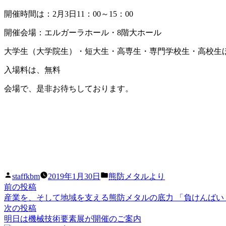
開催時間は：2月3日11：00～15：00
開催会場：エルガーラホール・8階大ホール
大学生（大学院生）・短大生・高専生・専門学校生・高校生
入場料は、無料
会場で、是非お待ちしております。
投
カ
staffkbm
2019年1月30日
熊防メタルより
稿
テ
前
前の投稿
投
者:
ゴ
の
産業を、そして地域を支える熊防メタルの底力 「負けんばい
稿
リ
投
次
次の投稿
ー:
稿:
の
明日は機械技術要素展が開催のご案内
ナ