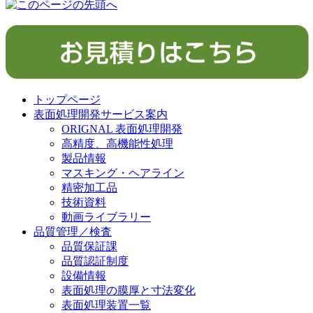
投
ビ
稿:
ゲ
ー
シ
トップページ
ョ
表面処理開発サービス案内
ン
ORIGNAL 表面処理開発
高精度、高機能性処理
製品情報
マスキング・ヘアライン
精密加工品
技術資料
動画ライブラリー
品質管理／検査
品質保証課
品質認証制度
設備情報
表面処理の膜厚と寸法変化
表面処理装置一覧