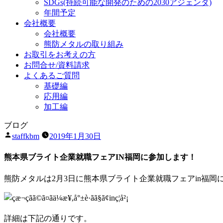
SDGs
(持続可能な開発のための2030アジェンダ)
年間予定
会社概要
会社概要
熊防メタルの取り組み
お取引をお考えの方
お問合せ/資料請求
よくあるご質問
基礎編
応用編
加工編
ブログ
投
staffkbm
2019年1月30日
稿
者:
熊本県ブライト企業就職フェアIN福岡に参加します！
熊防メタルは2月3日に熊本県ブライト企業就職フェアin福岡
詳細は下記の通りです。